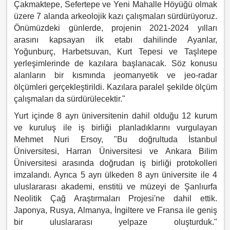
Çakmaktepe, Sefertepe ve Yeni Mahalle Höyüğü olmak
üzere 7 alanda arkeolojik kazı çalışmaları sürdürüyoruz.
Önümüzdeki günlerde, projenin 2021-2024 yılları
arasını kapsayan ilk etabı dahilinde Ayanlar,
Yoğunburç, Harbetsuvan, Kurt Tepesi ve Taşlıtepe
yerleşimlerinde de kazılara başlanacak. Söz konusu
alanların bir kısmında jeomanyetik ve jeo-radar
ölçümleri gerçekleştirildi. Kazılara paralel şekilde ölçüm
çalışmaları da sürdürülecektir."
Yurt içinde 8 ayrı üniversitenin dahil olduğu 12 kurum
ve kuruluş ile iş birliği planladıklarını vurgulayan
Mehmet Nuri Ersoy, "Bu doğrultuda İstanbul
Üniversitesi, Harran Üniversitesi ve Ankara Bilim
Üniversitesi arasında doğrudan iş birliği protokolleri
imzalandı. Ayrıca 5 ayrı ülkeden 8 ayrı üniversite ile 4
uluslararası akademi, enstitü ve müzeyi de Şanlıurfa
Neolitik Çağ Araştırmaları Projesi'ne dahil ettik.
Japonya, Rusya, Almanya, İngiltere ve Fransa ile geniş
bir uluslararası yelpaze oluşturduk."