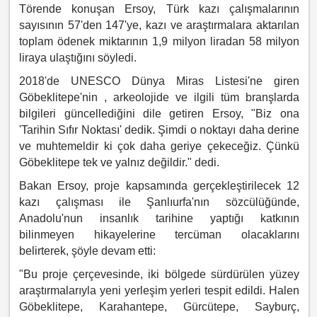
Törende konuşan Ersoy, Türk kazı çalışmalarının
sayısının 57'den 147'ye, kazı ve araştırmalara aktarılan
toplam ödenek miktarının 1,9 milyon liradan 58 milyon
liraya ulaştığını söyledi.
2018'de UNESCO Dünya Miras Listesi'ne giren
Göbeklitepe'nin , arkeolojide ve ilgili tüm branşlarda
bilgileri güncellediğini dile getiren Ersoy, "Biz ona
'Tarihin Sıfır Noktası' dedik. Şimdi o noktayı daha derine
ve muhtemeldir ki çok daha geriye çekeceğiz. Çünkü
Göbeklitepe tek ve yalnız değildir." dedi.
Bakan Ersoy, proje kapsamında gerçekleştirilecek 12
kazı çalışması ile Şanlıurfa'nın sözcülüğünde,
Anadolu'nun insanlık tarihine yaptığı katkının
bilinmeyen hikayelerine tercüman olacaklarını
belirterek, şöyle devam etti:
"Bu proje çerçevesinde, iki bölgede sürdürülen yüzey
araştırmalarıyla yeni yerleşim yerleri tespit edildi. Halen
Göbeklitepe, Karahantepe, Gürcütepe, Sayburç,