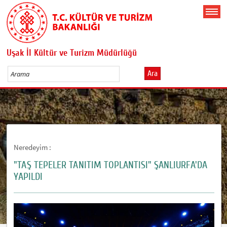
Uşak İl Kültür ve Turizm Müdürlüğü
Ara
Neredeyim :
"TAŞ TEPELER TANITIM TOPLANTISI" ŞANLIURFA'DA
YAPILDI