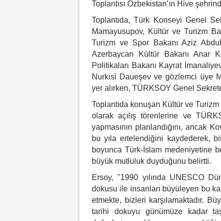
Toplantısı Özbekistan’ın Hive şehrinde
Toplantıda, Türk Konseyi Genel Se
Mamayusupov, Kültür ve Turizm Ba
Turizm ve Spor Bakanı Aziz Abduk
Azerbaycan Kültür Bakanı Anar Ka
Politikaları Bakanı Kayrat İmanaliy
Nurkisi Daueşev ve gözlemci üye Mac
yer alırken, TÜRKSOY Genel Sekreteri
Toplantıda konuşan Kültür ve Turizm 
olarak açılış törenlerine ve TÜR
yapmasının planlandığını, ancak Kovi
bu yıla ertelendiğini kaydederek, bi
boyunca Türk-İslam medeniyetine beş
büyük mutluluk duyduğunu belirtti.
Ersoy, "1990 yılında UNESCO Dünya 
dokusu ile insanları büyüleyen bu kad
etmekte, bizleri karşılamaktadır. B
tarihi dokuyu günümüze kadar taş