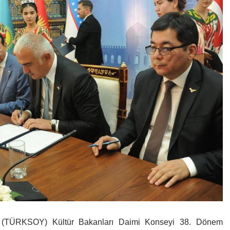
atı (TÜRKSOY) Kültür Bakanları Daimi Konseyi 38. Dönem