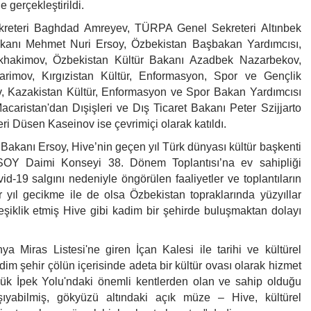
 gerçekleştirildi.
kreteri Baghdad Amreyev, TÜRPA Genel Sekreteri Altınbek
kanı Mehmet Nuri Ersoy, Özbekistan Başbakan Yardımcısı,
hakimov, Özbekistan Kültür Bakanı Azadbek Nazarbekov,
rimov, Kırgızistan Kültür, Enformasyon, Spor ve Gençlik
ev, Kazakistan Kültür, Enformasyon ve Spor Bakan Yardımcısı
aristan'dan Dışişleri ve Dış Ticaret Bakanı Peter Szijjarto
 Düsen Kaseinov ise çevrimiçi olarak katıldı.
Bakanı Ersoy, Hive’nin geçen yıl Türk dünyası kültür başkenti
KSOY Daimi Konseyi 38. Dönem Toplantısı’na ev sahipliği
d-19 salgını nedeniyle öngörülen faaliyetler ve toplantıların
r yıl gecikme ile de olsa Özbekistan topraklarında yüzyıllar
iklik etmiş Hive gibi kadim bir şehirde buluşmaktan dolayı
Miras Listesi'ne giren İçan Kalesi ile tarihi ve kültürel
im şehir çölün içerisinde adeta bir kültür ovası olarak hizmet
üyük İpek Yolu'ndaki önemli kentlerden olan ve sahip olduğu
ıyabilmiş, gökyüzü altındaki açık müze – Hive, kültürel