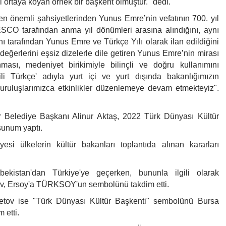
i ortaya koyan örnek bir başkent olmuştur." dedi.
n en önemli şahsiyetlerinden Yunus Emre’nin vefatının 700. yıl
O tarafından anma yıl dönümleri arasına alındığını, aynı
tarafından Yunus Emre ve Türkçe Yılı olarak ilan edildiğini
değerlerini eşsiz dizelerle dile getiren Yunus Emre’nin mirası
ası, medeniyet birikimiyle bilinçli ve doğru kullanımını
li Türkçe' adıyla yurt içi ve yurt dışında bakanlığımızın
uruluşlarımızca etkinlikler düzenlemeye devam etmekteyiz".
r Belediye Başkanı Alinur Aktaş, 2022 Türk Dünyası Kültür
 sunum yaptı.
i ülkelerin kültür bakanları toplantıda alınan kararları
istan'dan Türkiye'ye geçerken, bununla ilgili olarak
v, Ersoy'a TÜRKSOY'un sembolünü takdim etti.
etov ise "Türk Dünyası Kültür Başkenti" sembolünü Bursa
 etti.