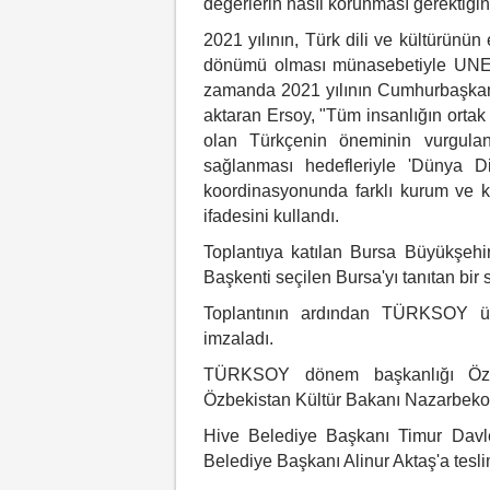
değerlerin nasıl korunması gerektiğin
2021 yılının, Türk dili ve kültürünü
dönümü olması münasebetiyle UNESC
zamanda 2021 yılının Cumhurbaşkanı 
aktaran Ersoy, "Tüm insanlığın ortak 
olan Türkçenin öneminin vurgulanm
sağlanması hedefleriyle 'Dünya Di
koordinasyonunda farklı kurum ve k
ifadesini kullandı.
Toplantıya katılan Bursa Büyükşehi
Başkenti seçilen Bursa'yı tanıtan bir
Toplantının ardından TÜRKSOY üyes
imzaladı.
TÜRKSOY dönem başkanlığı Özbek
Özbekistan Kültür Bakanı Nazarbeko
Hive Belediye Başkanı Timur Davl
Belediye Başkanı Alinur Aktaş'a teslim